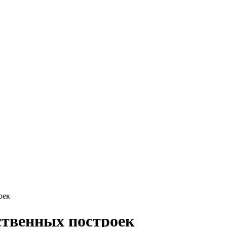
оек
ственных построек