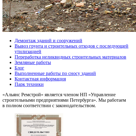
Демонтаж зданий и сооружений
Вывоз грунта и строительных отходов с последующей
утилизацией
Переработка неликвидных строительных материалов
Земляные работы
Блог
Выполненные работы по сносу зданий
Контактная информация
Парк техники
«Альянс Ремстрой» является членом
НП
«Управление
строительными предприятиями Петербурга». Мы работаем
в полном соответствии с законодательством.